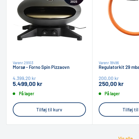
Varenr.
29103
Varenr.
18496
Morsø - Forno Spin Pizzaovn
Regulatorkit 29 mba
Pris
Pris
Pris
Pris
4.399,20 kr
200,00 kr
5.499,00 kr
250,00 kr
På lager
På lager
Tilføj til kurv
Tilføj ti
Vis alle