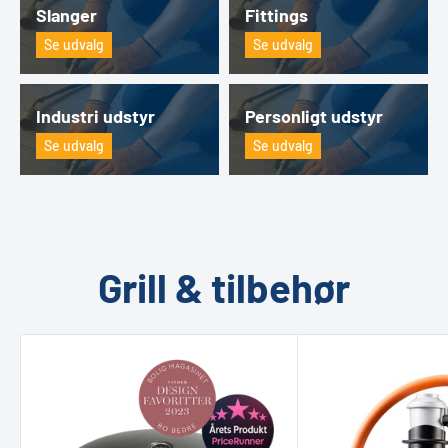
Slanger
Fittings
Se udvalg
Se udvalg
Industri udstyr
Personligt udstyr
Se udvalg
Se udvalg
Grill & tilbehør