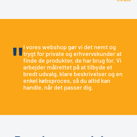
"
I vores webshop gør vi det nemt og
trygt for private og erhvervskunder at
finde de produkter, de har brug for. Vi
arbejder målrettet på at tilbyde et
bredt udvalg, klare beskrivelser og en
enkel købsproces, så du altid kan
handle, når det passer dig.