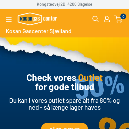
Gå
Kongstedvej 2D, 4200 Slagelse
til
Kosan
0
indhold
Gascenter
Kosan Gascenter Sjælland
Sjælland
Kosan Gascenter
Sjælland
Check vores
Outlet
for gode tilbud
Vi tilbyder et bredt udvalg af
kvalitetsgasprodukter til både privat og
Du kan i vores outlet spare alt fra 80% og
erhverv. Uanset om du mangler gas til
ned - så længe lager haves
grillen, campingturen eller professionel
opvarmning, har vi det, du skal bruge.