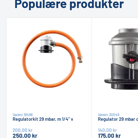
Populære produkter
Varenr.
18496
Varenr.
30049
Regulatorkit 29 mbar, m 1/4" v
Regulator 29 mbar c
Pris
Pris
Pris
Pris
200,00 kr
140,00 kr
250,00 kr
175,00 kr